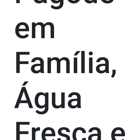
em
Família,
Água
Fresca e