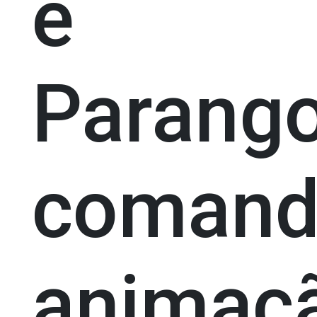
e
Parango
comand
animaç