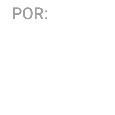
POR:
redação
A expectativa dos soteropolitanos para prestigiar o