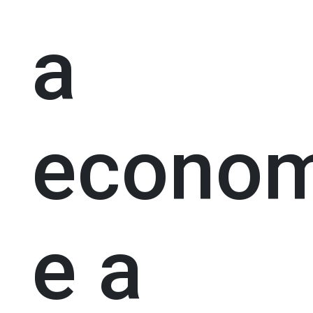
a
econom
e a