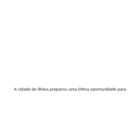
A cidade de Ilhéus preparou uma ótima oportunidade para
quem deseja curtir a cidade e boa música neste final de