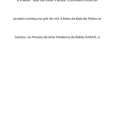
e Poesia", que vai rodar o Brasil. O primeiro show do
projeto começa no pôr do sol, à beira da Baía de Todos os
Santos, no Museu de Arte Moderna da Bahia (MAM), e
termina sob o brilho da lua cheia. Um clima perfeito para os
casais relembrarem as canções que embalam suas
trajetórias.