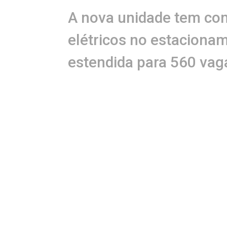
A nova unidade tem com
elétricos no estaciona
estendida para 560 vag
O Assaí Vasco da Gama 
açougue, empório de fri
Participaram da inaugu
do Assaí Atacadista, Be