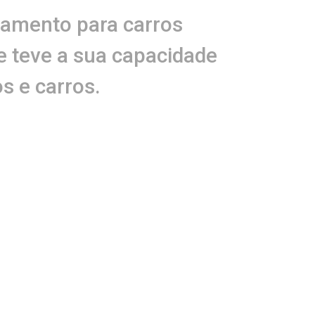
gamento para carros
e teve a sua capacidade
s e carros.
nho do churrasco,
.
imarães, o presidente
dor, Bruno Reis.