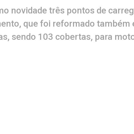
o novidade três pontos de carre
mento, que foi reformado também 
as, sendo 103 cobertas, para moto
oferece, além de padaria, o canti
os, adega de vinhos e muito mais
ração diretores do Grupo André Gu
lmiro Gomes, e o prefeito de Salva