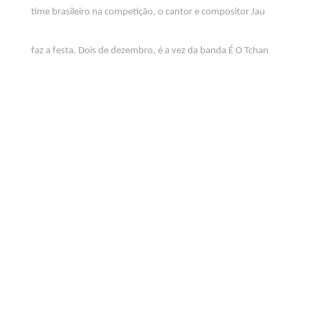
time brasileiro na competição, o cantor e compositor Jau
faz a festa. Dois de dezembro, é a vez da banda É O Tchan
se apresentar. Os shows acontecem sempre após a
transmissão dos jogos.
Os ingressos estão à venda no Sympla e no Balcão de
Ingressos e custam a partir de R$ 60. Crianças de 6 a 12
anos pagam 50% do ingresso. Para menores de 6 anos, a
entrada é gratuita.