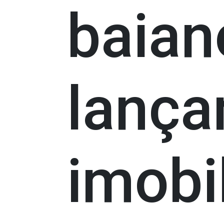
baian
lanç
imobil