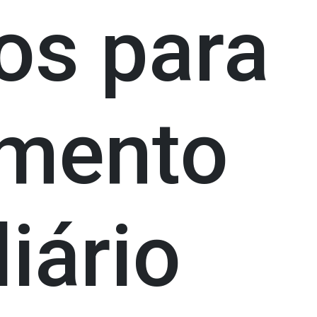
os para
amento
iário