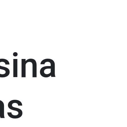
sina
as