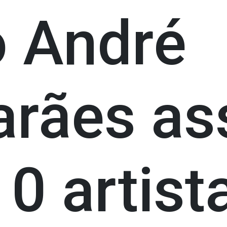
 André
rães as
0 artist