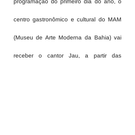
programação do primeiro dia do ano, o
centro gastronômico e cultural do MAM
(Museu de Arte Moderna da Bahia) vai
receber o cantor Jau, a partir das
16h.
O artista promete emocionar o público,
elevando a atmosfera poética que
compõe sua trajetória musical, com