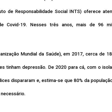
ituto de Responsabilidade Social INTS) oferece ate
 Covid-19. Nesses três anos, mais de 96 mil 
ização Mundial da Saúde), em 2017, cerca de 18 
s tinham depressão. De 2020 para cá, com o isolame
ices dispararam e, estima-se que 80% da população
 necessário.
ientização, o INTS promove ação no dia 26 de janei