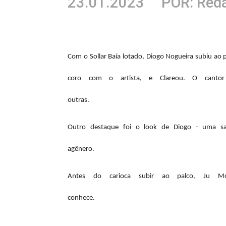
23.01.2023
POR: Red
Com o Sollar Baía lotado, Diogo Nogueira subiu ao 
coro com o artista, e Clareou. O canto
outras.
Outro destaque foi o look de Diogo - uma sai
agênero.
Antes do carioca subir ao palco, Ju M
conhece.