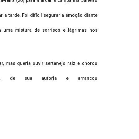
ta-feira (26) para marcar a campanha Janeiro
 tarde. Foi difícil segurar a emoção diante
ra uma mistura de sorrisos e lágrimas nos
, mas queria ouvir sertanejo raiz e chorou
ca de sua autoria e arrancou
foi só ouvir o violão, que se ajeitou na cama
e disse confiante. “Foi uma alegria ter essa