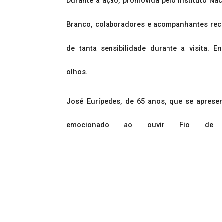
Durante a ação, promovida pelo Instituto Na
Branco, colaboradores e acompanhantes rece
de tanta sensibilidade durante a visita.
olhos.
José Eurípedes, de 65 anos, que se aprese
emocionado ao ouvir Fio de 
aplausos.
A paciente Marleide Ferreira, de 86 anos, ti
e começou a cantar. Ela relatou o quanto se