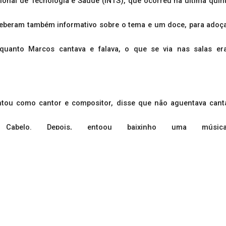
cional de Tecnologia e Saúde (INTS), que ocorreu na última quin
beram também informativo sobre o tema e um doce, para adoçar a
 Enquanto Marcos cantava e falava, o que se via nas salas e
ntou como cantor e compositor, disse que não aguentava cantar
Cabelo. Depois, entoou baixinho uma músi
nha acabado de dar entrada na UPA, com suspeita de derrame. Mas, 
 sentiu emocionada ao ouvir as músicas cantadas por Marcos e s