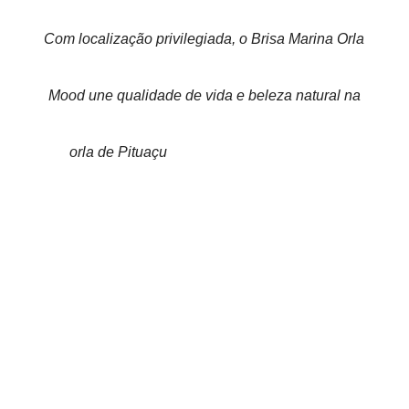
Com localização privilegiada, o Brisa Marina Orla
Mood une qualidade de vida e beleza natural na
orla de Pituaçu
A combinação perfeita de tranquilidade, segurança,
qualidade de vida e beleza natural está prestes a ser
lançada em Salvador. No próximo dia 12 de abril, em