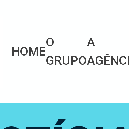
O
A
HOME
GRUPO
AGÊNC