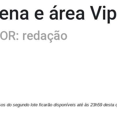
rena e área Vi
OR: redação
os do segundo lote ficarão disponíveis até às 23h59 desta q