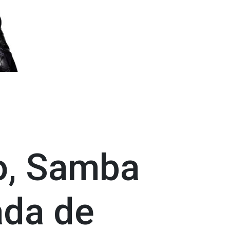
o, Samba
ada de