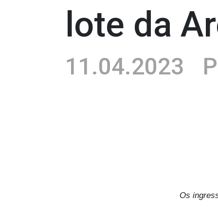
lote da A
11.04.2023
P
Os ingress