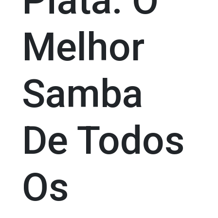
Piatã: O
Melhor
Samba
De Todos
Os