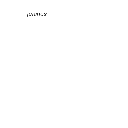
juninos
Adelmario Coelho
já iniciou os trabalhos
para mais uma temporada junina. Representante
histórico do forró, o cantor e compositor baiano traz