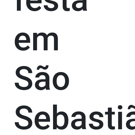
em
São
Sebasti