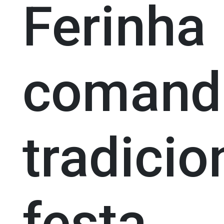
Ferinha
coman
tradicio
festa