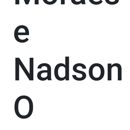
e
Nadson
O