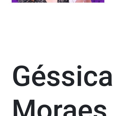
Géssica
Moraes