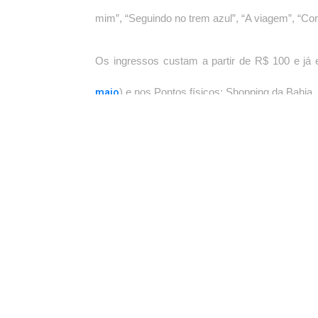
mim”, “Seguindo no trem azul”, “A viagem”, “Cor
Os ingressos custam a partir de R$ 100 e já es
maio
) e nos Pontos físicos: Shopping da Bahia
Siga nossas