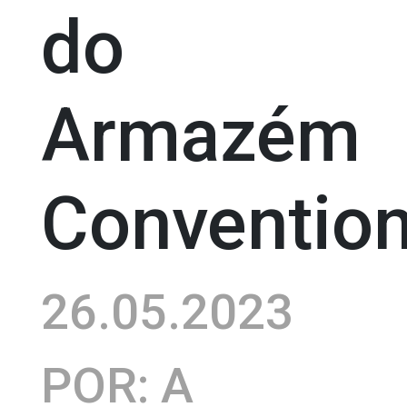
do
Armazém
Conventio
26.05.2023
POR: A