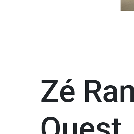
Zé Ram
Quest,