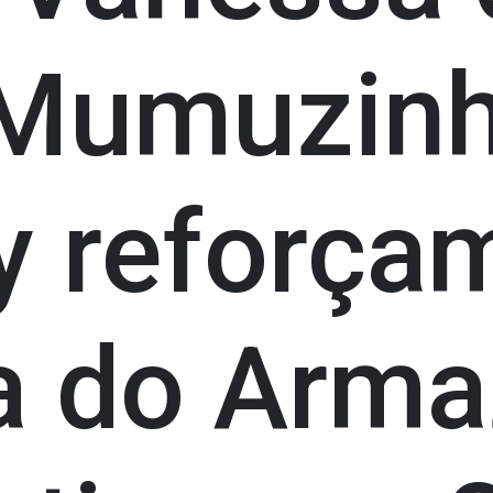
 Mumuzinh
y reforça
a do Arm