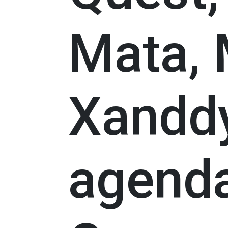
Mata,
Xandd
agend