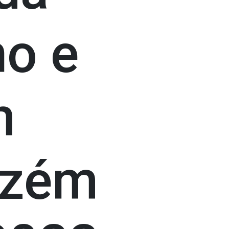
o e
m
azém