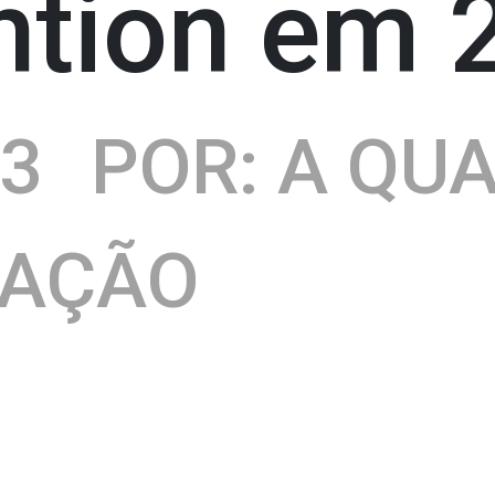
ntion em 
23
POR: A QU
CAÇÃO