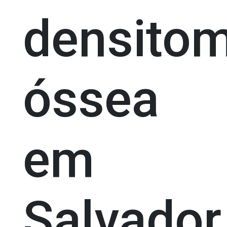
densitom
óssea
em
Salvador