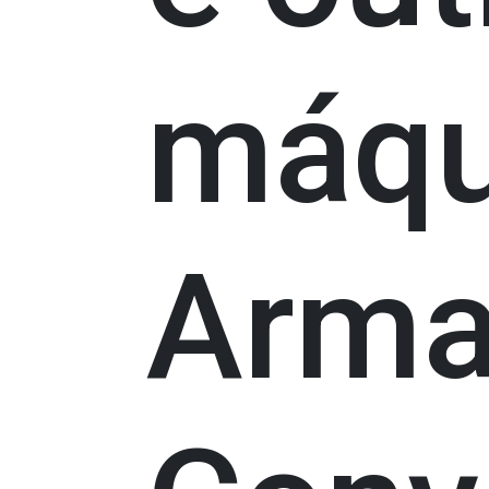
máqu
Arm