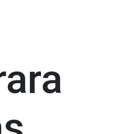
rara
as