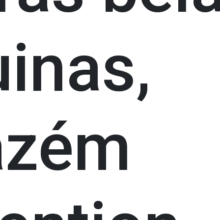
inas,
azém