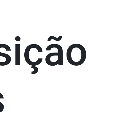
sição
s