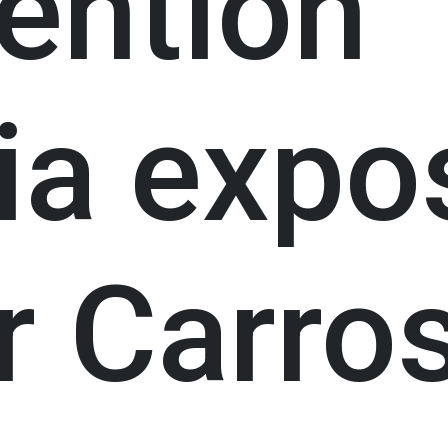
ention
ia expo
r Carro