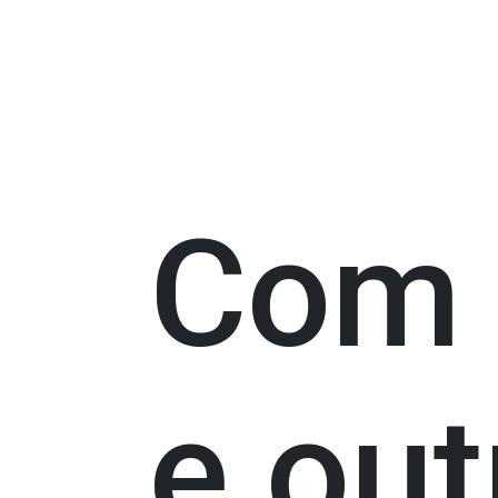
Com F
e out