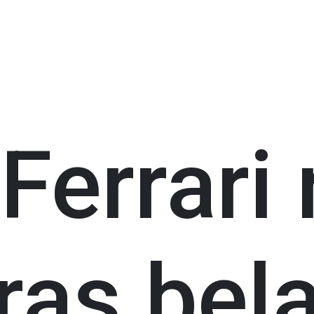
errari 
ras bel