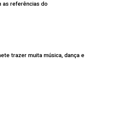
m as referências do
ete trazer muita música, dança e
junho no município de Marcionílio
rinha. Na noite do São João, 24, foi