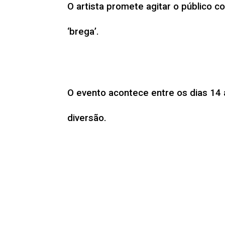
O artista promete agitar o público 
‘brega’.
O evento acontece entre os dias 14 
diversão.
No período junino, o artista circulo
Souza. Já nos dias 22 e 23, o artist