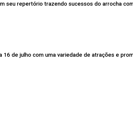
com seu repertório trazendo sucessos do arrocha co
a 16 de julho com uma variedade de atrações e prom
u pela Bahia. A agenda de shows começou no dia 3 de 
a se apresentou em Elísio Medrado e na cidade de Ser