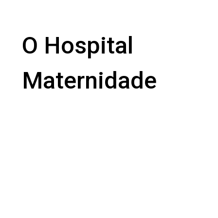
O Hospital
Maternidade
Clélia Rebouças
realizou um
mutirão de