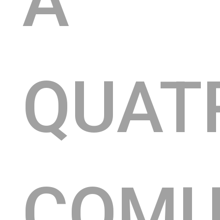
A
QUAT
COMU