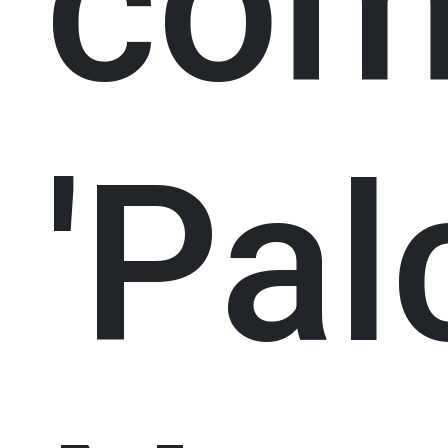
com
'Pal