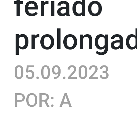
feriado
prolonga
05.09.2023
POR: A
QUATRO