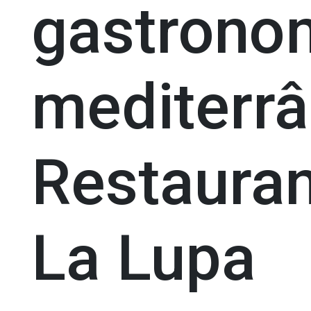
gastrono
mediterrâ
Restaura
La Lupa