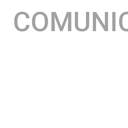
COMUNI
Armazém Convention
O
já se consolidou como palco