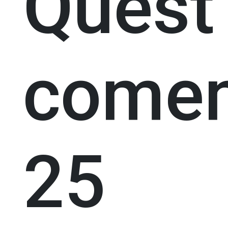
Quest
come
25