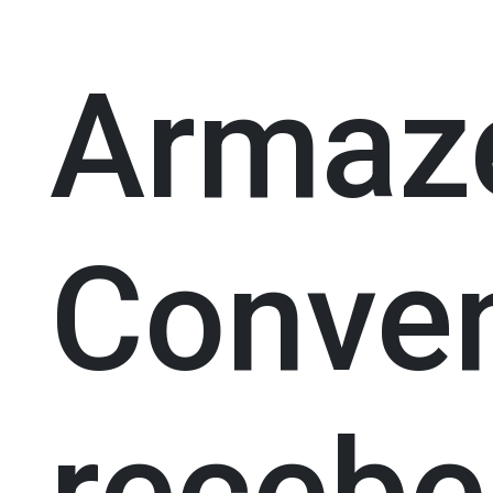
Arma
Conven
recebe