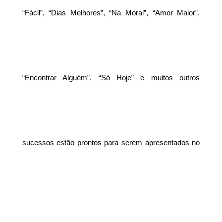
“Fácil”, “Dias Melhores”, “Na Moral”, “Amor Maior”,
“Encontrar Alguém”, “Só Hoje” e muitos outros
sucessos estão prontos para serem apresentados no
banda Jota Quest
palco do Armazém Convention. A
,