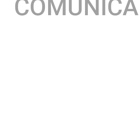
COMUNIC
O melhor da gastronomia italiana de Salvador em um
Restaurante La Lupa
só lugar e, claro, que o
não