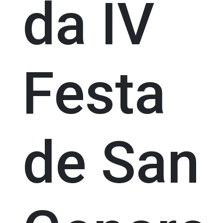
da IV
Festa
de San