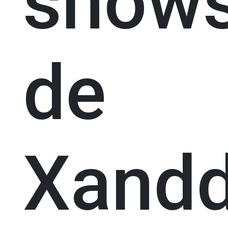
show
de
Xand