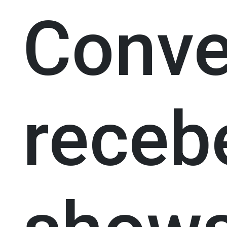
Conve
receb