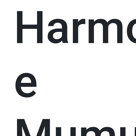
Harm
e
Mumu