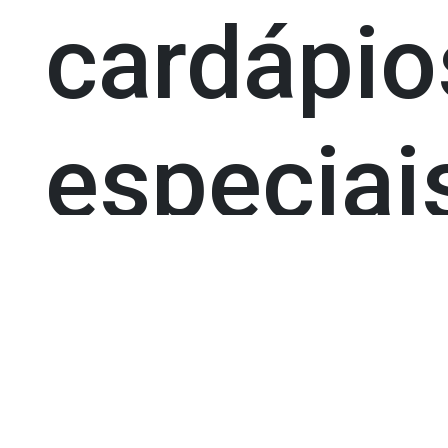
cardápio
especiai
26.09.2023
POR: A