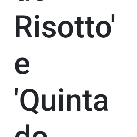
Risotto'
e
'Quinta
do