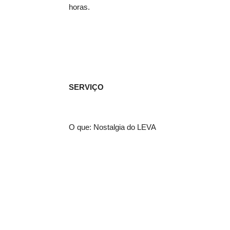
horas.
SERVIÇO
O que: Nostalgia do LEVA
Quando: 12 de outubro de 2023
Horário de abertura: 15h