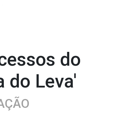
ucessos do
a do Leva'
CAÇÃO