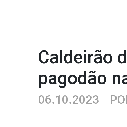
Caldeirão 
pagodão na 
06.10.2023
PO