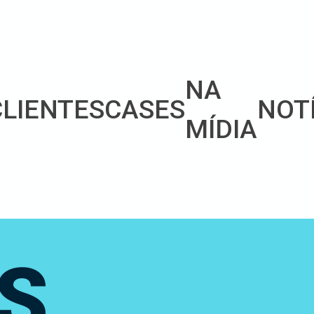
NA
CLIENTES
CASES
NOT
MÍDIA
S