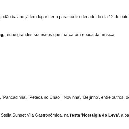
dão baiano já tem lugar certo para curtir o feriado do dia 12 de out
ig
, reúne grandes sucessos que marcaram época da música
'Pancadinha', 'Peteca no Chão', 'Novinha', 'Beijinho', entre outros
festa 'Nostalgia do Leva',
o Stella Sunset Vila Gastronômica, na
a pa