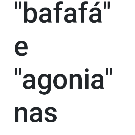
"bafafá"
e
"agonia"
nas