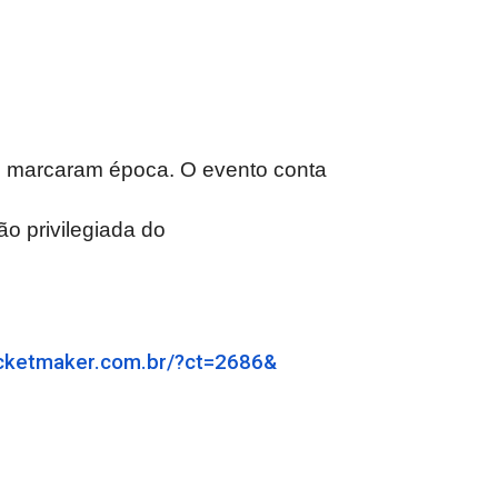
ue marcaram época. O evento conta
o privilegiada do
icketmaker.com.br/?ct=2686&