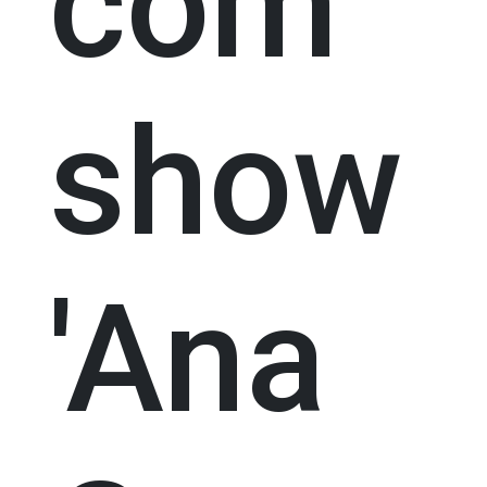
com
show
'Ana