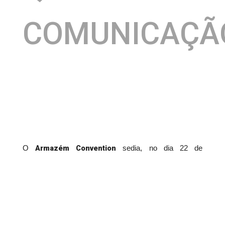
COMUNICAÇÃ
Armazém Convention
O
sedia, no dia 22 de
2ª edição do Varejo Week,
novembro, a
que vai