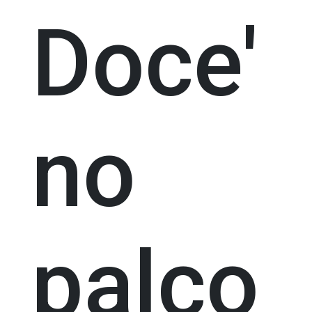
Doce'
no
palco