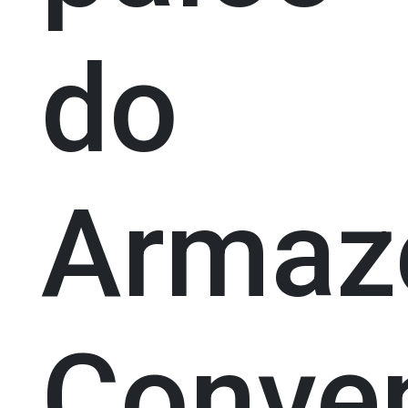
do
Arma
Conve