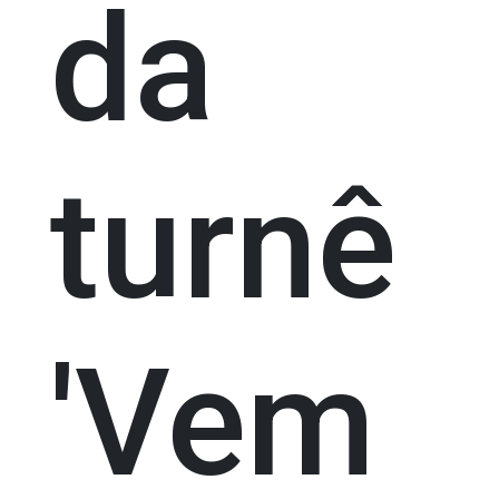
da
turnê
'Vem