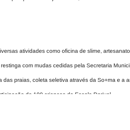
versas atividades como oficina de slime, artesanato 
da restinga com mudas cedidas pela Secretaria Munici
za das praias, coleta seletiva através da So+ma e 
rticipação de 100 crianças da Escola Dorival