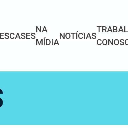
NA
TRABA
ES
CASES
NOTÍCIAS
MÍDIA
CONOS
S