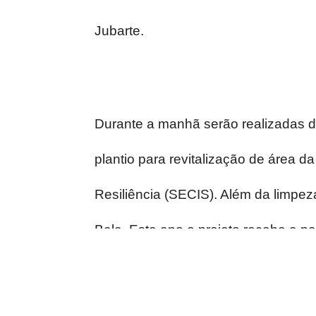
Jubarte.
Durante a manhã serão realizadas di
plantio para revitalização de área 
Resiliência (SECIS). Além da limpe
Bala. Este ano o projeto recebe a pa
Caymmi.