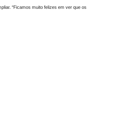
mpliar. “Ficamos muito felizes em ver que os
 das crianças é o melhor retorno que podemos
de, atualmente, 530 crianças e adolescentes,
 as pessoas que entram em nossa casa são
ui. A minha palavra é gratidão”,