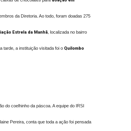
doação em
 caixas de chocolates para
embros da Diretoria. Ao todo, foram doadas 275
iação Estrela da Manhã
, localizada no bairro
Quilombo
arde, a instituição visitada foi o
ção do coelhinho da páscoa. A equipe do IRSI
laine Pereira, conta que toda a ação foi pensada