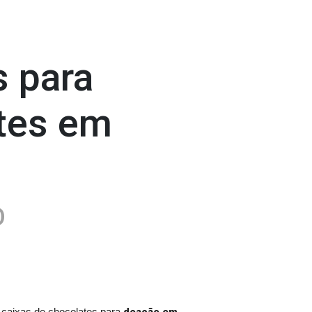
s para
ntes em
O