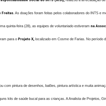
Responsabilidade Social do INTS (IRSI),
realizou a arrecadação de
 Freitas
. As doações foram feitas pelos colaboradores do INTS e m
na Assoc
a quinta-feira (28), as equipes de voluntariado estiveram
Projeto X,
foram para o
localizado em Cosme de Farias. No período da t
ou com pintura de desenhos, balões, pintura artística e muita anima
uns kits de saúde bucal para as crianças. A Analista de Projetos, Gir