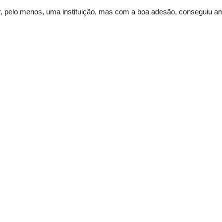
dar, pelo menos, uma instituição, mas com a boa adesão, conseguiu a
uição de cada um fez a diferença. Ver o sorriso estampado no rosto
strela da Manhã, estava muito satisfeita com a ação. O projeto aten
São 22 anos de história. Eu sempre acreditei e acredito que todas
 emocionada ao ver essa ajuda que o IRSI trouxe para as crianças daq