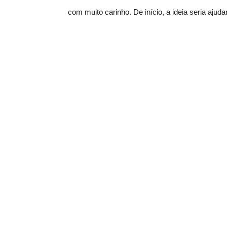
com muito carinho. De início, a ideia seria aju
colaboradores INTS apoiaram a ideia. A contrib
ter”, comentou.
Dona Rita Santana, fundadora e presidente do E
que vivem com a ajuda de empresas e amigos. “
anjos escolhidos por Deus. Então, eu fico muito
disse.