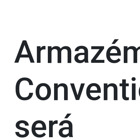
Armazé
Convent
será