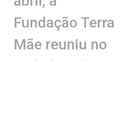
abril, a
Fundação Terra
Mãe reuniu no
auditório da
Uneb,
profissionais do
Hospital