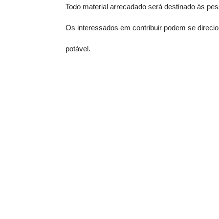
Todo material arrecadado será destinado às pes
Os interessados em contribuir podem se direci
potável.
Siga nossas
redes