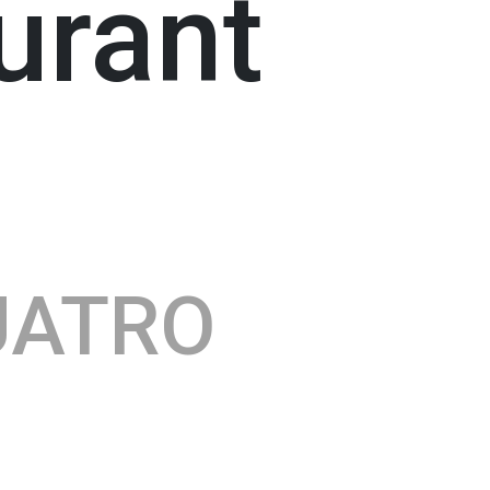
urant
UATRO