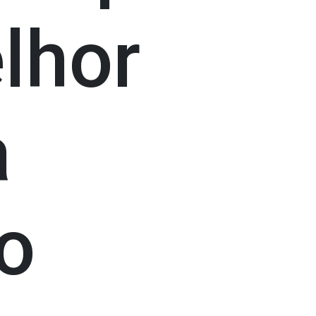
lhor
a
o