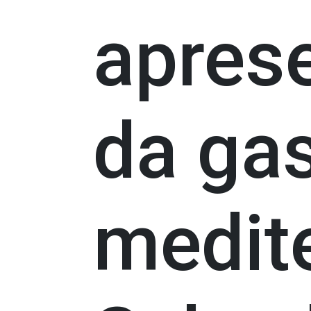
apres
da ga
medit