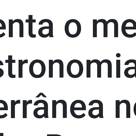
enta o me
stronomi
errânea n