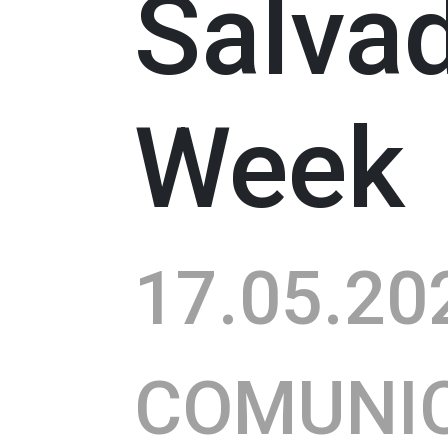
Salva
Week
17.05.20
COMUNI