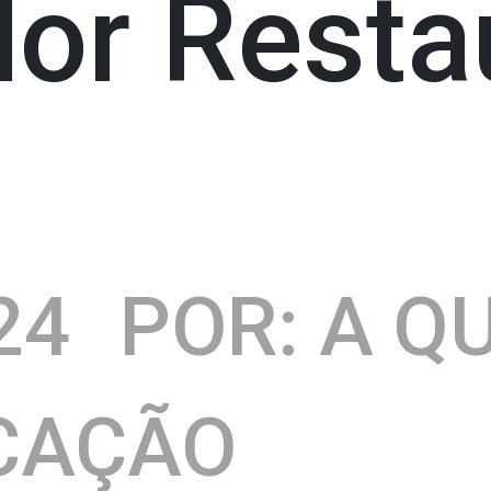
dor Resta
24
POR: A Q
CAÇÃO