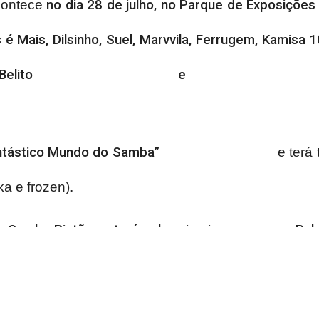
acontece
no dia 28 de julho, no Parque de Exposiçõe
é Mais, Dilsinho, Suel, Marvvila, Ferrugem, Kamisa 
as, Belito e 
antástico Mundo do Samba”
e terá 
ka e frozen).
, o Samba Piatã, contará pela primeira vez com o P
lizada uma grande roda de samba contagiante, com