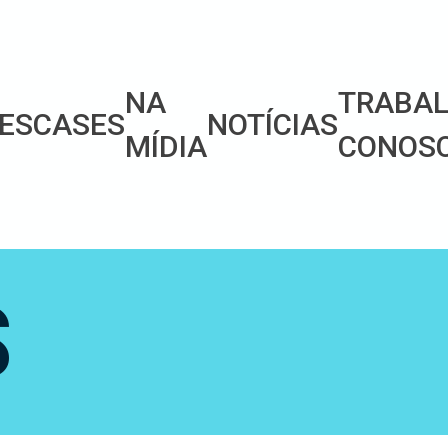
NA
TRABA
ES
CASES
NOTÍCIAS
MÍDIA
CONOS
S