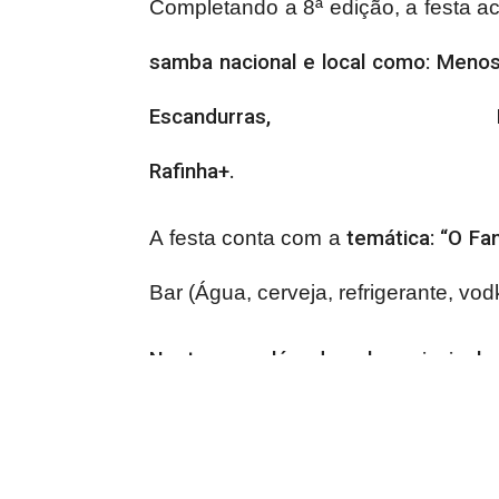
Completando a 8ª edição, a festa 
samba nacional e local como: Menos 
Escandurr
Rafinha+.
A festa conta com a
temática: “O F
Bar (Água, cerveja, refrigerante, vod
Neste ano, além do palco principal
estrutura 360°, onde vai ser rea
ninguém parado.