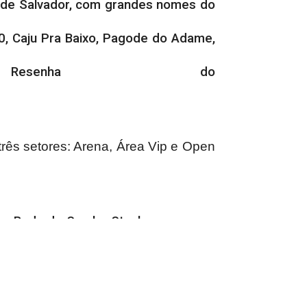
s de Salvador, com grandes nomes do
10, Caju Pra Baixo, Pagode do Adame,
Resenha do
três setores: Arena, Área Vip e Open
alco Roda de Samba Stanley, com uma
 atrações que prometem não deixar