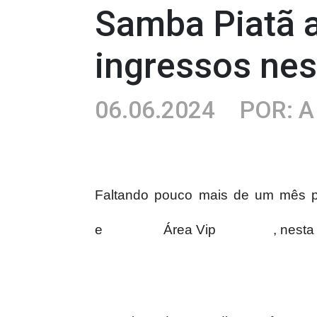
Samba Piatã a
ingressos nes
06.06.2024
POR: 
Faltando pouco mais de um mês pa
e
Área Vip
, nesta