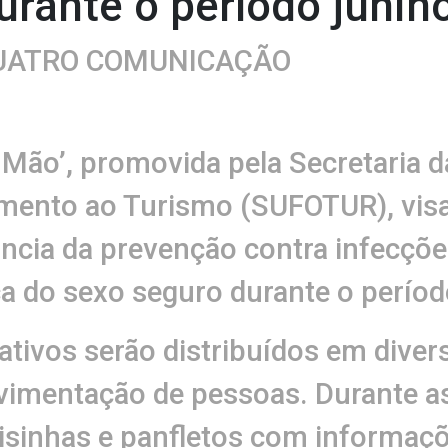
urante o período junin
QUATRO COMUNICAÇÃO
 Mão’, promovida pela Secretaria 
mento ao Turismo (SUFOTUR), visa 
ância da prevenção contra infecçõ
ica do sexo seguro durante o perío
ativos serão distribuídos em dive
vimentação de pessoas. Durante a
misinhas e panfletos com informaç