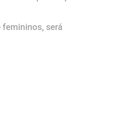
e femininos, será
tejos juninos, que
dor e nos municípios de