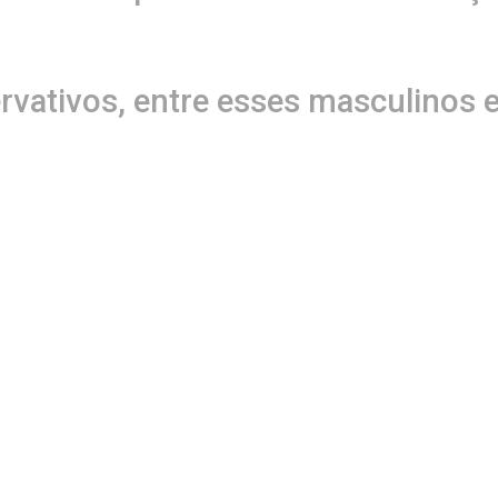
ervativos, entre esses masculinos 
ue acontecerão no período dos fes
e segue até 02 de julho, em Salva
 Amargosa, Cachoeira e Ibicuí.
Fale conosco