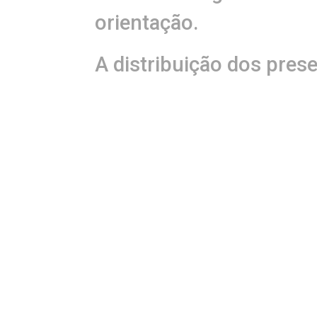
orientação.
A distribuição dos pres
realizada nos eventos q
começa dia 13 de junho 
Santo Antônio de Jesus,
Siga nossas
redes