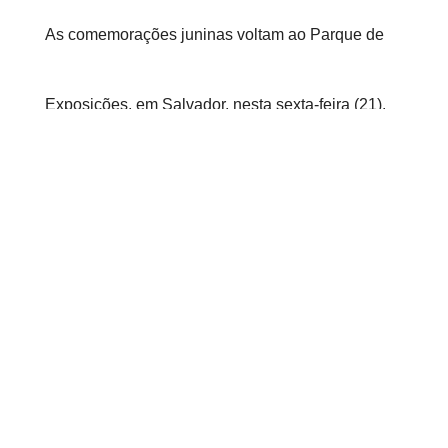
As comemorações juninas voltam ao Parque de
Exposições, em Salvador, nesta sexta-feira (21).
No interior do estado, os festejos começam nesta
quinta-feira (20). E, para alertar a população sobre
a importância da prevenção contra infecções
sexualmente transmissíveis, e a prática do sexo