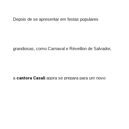
Depois de se apresentar em festas populares
grandiosas, como Carnaval e Réveillon de Salvador,
cantora Casali
a
agora se prepara para um novo
presença confirmada na
desafio. A artista baiana é