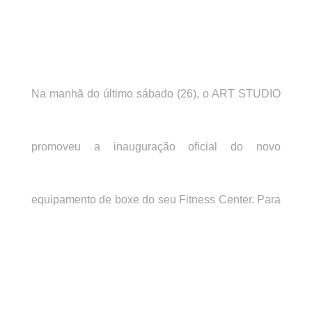
Na manhã do último sábado (26), o ART STUDIO
promoveu a inauguração oficial do novo
equipamento de boxe do seu Fitness Center. Para
marcar o momento, o residencial contou com uma
aula inaugural exclusiva ministrada por Acelino