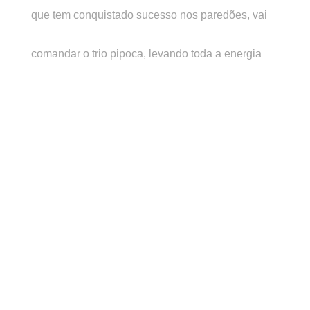
que tem conquistado sucesso nos paredões, vai
comandar o trio pipoca, levando toda a energia
contagiante de sua música para os foliões.
No repertório, 7Kssio apresenta hits como o
recente sucesso “Atoa na Vida”, além de faixas do
seu bloquinho TBT do 7Kssio, que conta com sete
músicas, incluindo “Breca Novinha”, “Vai Toma
Toma” e “Senta na 9”, todas disponíveis nas