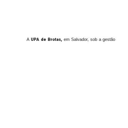
UPA de Brotas,
A
em Salvador, sob a gestão
Instituto Nacional de Tecnologia e Saúde
do
(INTS)
, obteve novamente, pelo terceiro ano
certificação de proficiência
consecutivo, a