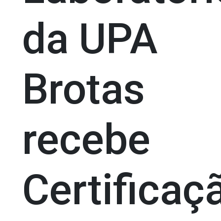
da UPA
Brotas
recebe
Certificaç